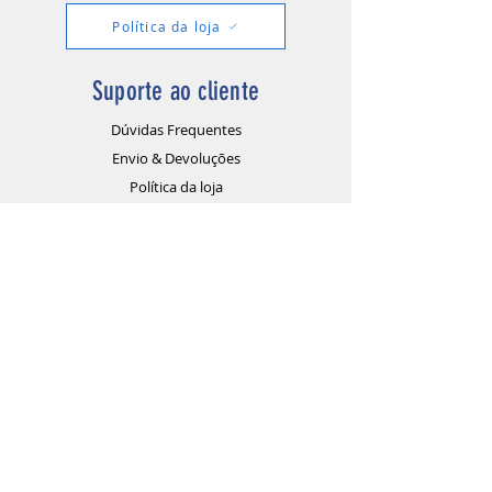
Política da loja
Suporte ao cliente
Dúvidas Frequentes
Envio & Devoluções
Política da loja
Métodos de pagamento
Atendimento ao cliente
Termos e Condições
Contato
Doctor You Medical
CNPJ:
38.206.588
/0001-07
Av. João XXIII, N°6561. Condomínio Mirante do