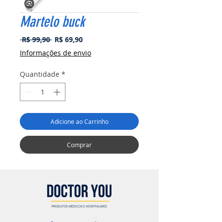
Martelo buck
Preço
Preço
 R$ 99,90 
R$ 69,90
normal
promocional
Informações de envio
Quantidade
*
Adicione ao Carrinho
Comprar