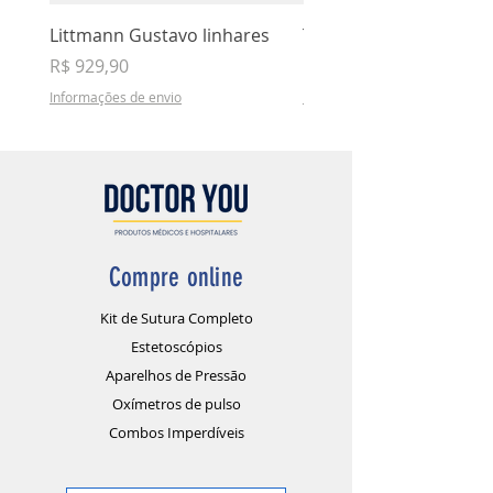
Littmann Gustavo linhares
Teste 02
Preço
Preço
R$ 929,90
R$ 5,00
Informações de envio
Informações de envio
Compre online
Kit de Sutura Completo
Estetoscópios
Aparelhos de Pressão
Oxímetros de pulso
Combos Imperdíveis