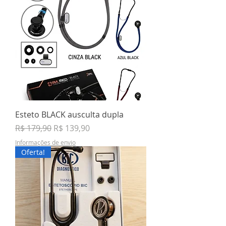
Esteto BLACK ausculta dupla
Preço normal
Preço promocional
R$ 179,90
R$ 139,90
Informações de envio
Oferta!