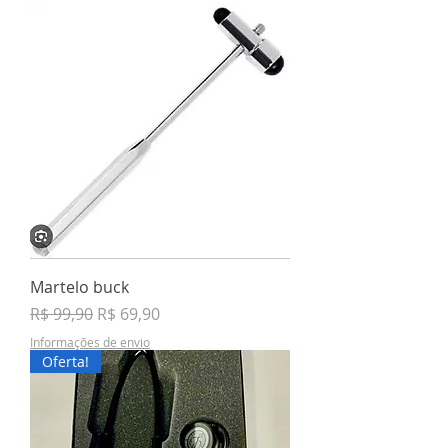
Martelo buck
Preço normal
Preço promocional
R$ 99,90
R$ 69,90
Informações de envio
Oferta!