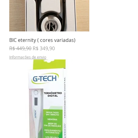
BIC eternity ( cores variadas)
Preço normal
Preço promocional
R$ 449,90
R$ 349,90
Informações de envio