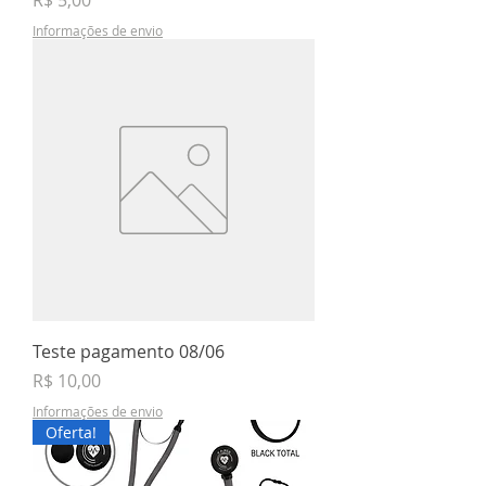
R$ 5,00
Informações de envio
Teste pagamento 08/06
Preço
R$ 10,00
Informações de envio
Oferta!