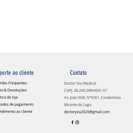
o a otimizar seu tempo e
r o atendimento aos pacientes.
porte ao cliente
Contato
idas Frequentes
Doctor You Medical
io & Devoluções
CNPJ: 38.206.588/0001-07
tica da loja
Av. João XXIII, N°6561. Condomínio
odos de pagamento
Mirante do Lago.
ndimento ao cliente
doctoryou2020@gmail.com