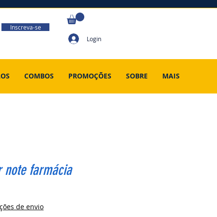
Inscreva-se
Login
LOS
COMBOS
PROMOÇÕES
SOBRE
MAIS
 note farmácia
Preço
ções de envio