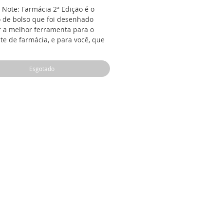
 Note: Farmácia 2ª Edição é o
 de bolso que foi desenhado
r a melhor ferramenta para o
te de farmácia, e para você, que
e se formar. Do tamanho certo
ar no jaleco, esse caderno traz de
Esgotado
esumida e esquematizada as
ais informações para a prática e
 de farmácia. Os assuntos são
zados por três seções, são elas:
ntos para a Prática Profissional,
 Hospitalar e Drogarias. Ao final,
ante encontra uma seção em
 na qual poderá incluir suas
s anotações e registros de
a. O Sanar Note: Farmácia 2ª
é um instrumento poderoso para
que querem se destacar no
amento da prática e ter alta
ance na graduação, um material
 ajudar o farmacêutico em