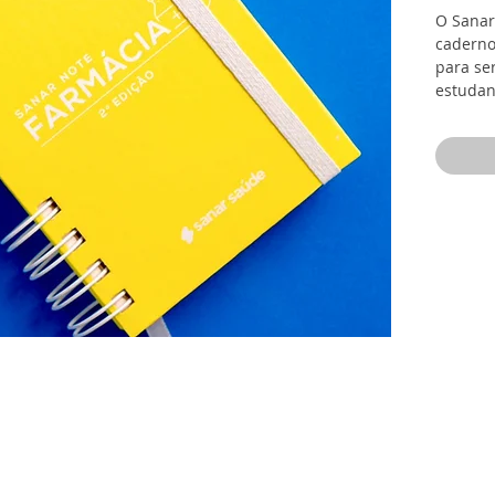
O Sanar
caderno
para se
estudan
acaba d
para lev
forma r
princip
conduta
categori
Fundame
Farmácia
o estud
branco,
própria
farmáci
Edição 
alunos 
aprimor
perform
que vai