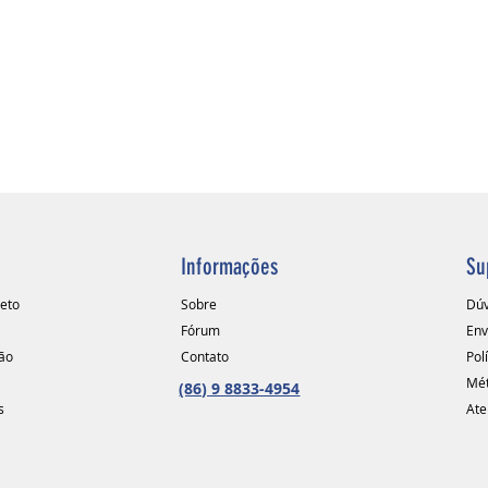
formaçã
melhora
Informações
Su
leto
Sobre
Dúv
Fórum
Env
ão
Contato
Polí
Mét
(86) 9 8833-4954
s
Ate